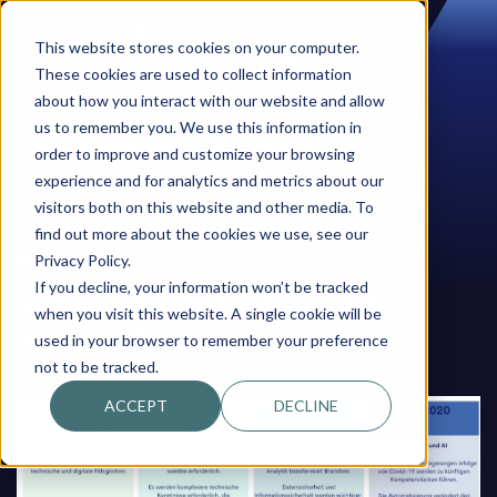
This website stores cookies on your computer.
These cookies are used to collect information
about how you interact with our website and allow
us to remember you. We use this information in
order to improve and customize your browsing
experience and for analytics and metrics about our
visitors both on this website and other media. To
find out more about the cookies we use, see our
,
,
Privacy Policy.
No Code Low Code
Automation
Use Cases
Die Kompetenzen der
If you decline, your information won’t be tracked
when you visit this website. A single cookie will be
Zukunft
used in your browser to remember your preference
not to be tracked.
ACCEPT
DECLINE