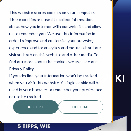
This website stores cookies on your computer.
These cookies are used to collect information
about how you interact with our website and allow
us to remember you. We use this information in
order to improve and customize your browsing
experience and for analytics and metrics about our
visitors both on this website and other media. To
find out more about the cookies we use, see our
,
,
,
Privacy Policy.
Automation
HR
AI
Studien
Employer Branding mit KI
If you decline, your information won’t be tracked
when you visit this website. A single cookie will be
& Automatisierung
used in your browser to remember your preference
not to be tracked.
stärken
ACCEPT
DECLINE